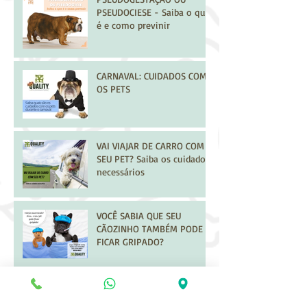
PSEUDOCIESE - Saiba o que
é e como previnir
CARNAVAL: CUIDADOS COM
OS PETS
VAI VIAJAR DE CARRO COM
SEU PET? Saiba os cuidados
necessários
VOCÊ SABIA QUE SEU
CÃOZINHO TAMBÉM PODE
FICAR GRIPADO?
VOCÊ JÁ PRESENCIOU
ALGUMA CENA DE VIOLÊNCIA