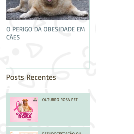
O PERIGO DA OBESIDADE EM
CUIDADO! NEM 
CÃES
VACINAS SÃO IG
Posts Recentes
OUTUBRO ROSA PET
PSEUDOGESTAÇÃO OU