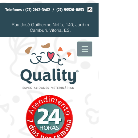
Telefones :
(27) 2142-3402
/
(27) 99526-8853
Rua José Guilherme Neffa, 140, Jardim
Camburi, Vitória, ES.