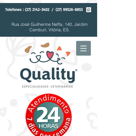
Telefones :
(27) 2142-3402
/
(27) 99526-8853
Rua José Guilherme Neffa, 140, Jardim
Camburi, Vitória, ES.