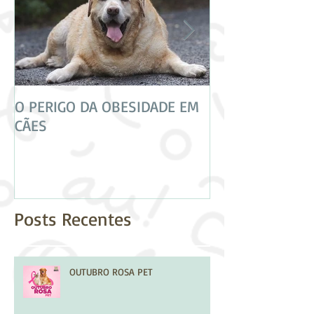
O PERIGO DA OBESIDADE EM
CUIDADO! NEM 
CÃES
VACINAS SÃO IG
Posts Recentes
OUTUBRO ROSA PET