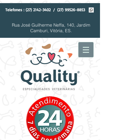
Telefones :
(27) 2142-3402
/
(27) 99526-8853
Rua José Guilherme Neffa, 140, Jardim
Camburi, Vitória, ES.