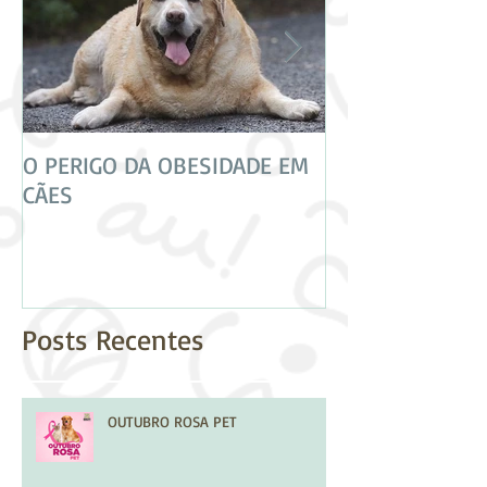
O PERIGO DA OBESIDADE EM
CUIDADO! NEM 
CÃES
VACINAS SÃO IG
Posts Recentes
OUTUBRO ROSA PET