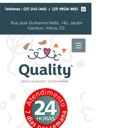
Telefones :
(27) 2142-3402
/
(27) 99526-8853
Rua José Guilherme Neffa, 140, Jardim
Camburi, Vitória, ES.