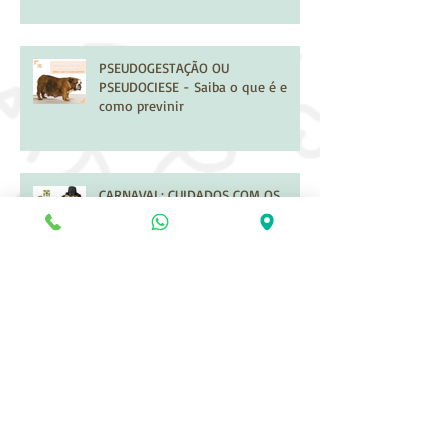
PSEUDOGESTAÇÃO OU
PSEUDOCIESE - Saiba o que é e
como previnir
CARNAVAL: CUIDADOS COM OS
PETS
VAI VIAJAR DE CARRO COM SEU
PET? Saiba os cuidados necessários