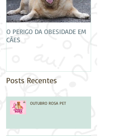
O PERIGO DA OBESIDADE EM
CUIDADO! NEM 
CÃES
VACINAS SÃO IG
Posts Recentes
OUTUBRO ROSA PET