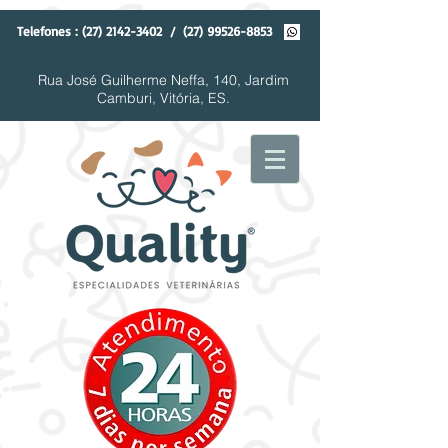
Telefones :
(27) 2142-3402
/
(27) 99526-8853
Rua José Guilherme Neffa, 140, Jardim
Camburi, Vitória, ES.