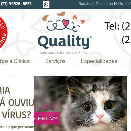
/
(27) 99526-8853
Rua José Guilherme Neffa, 140
bre a Clínica
Serviços
Especialidades
MIA
JÁ OUVIU
 VÍRUS?
erto do que pensamos,