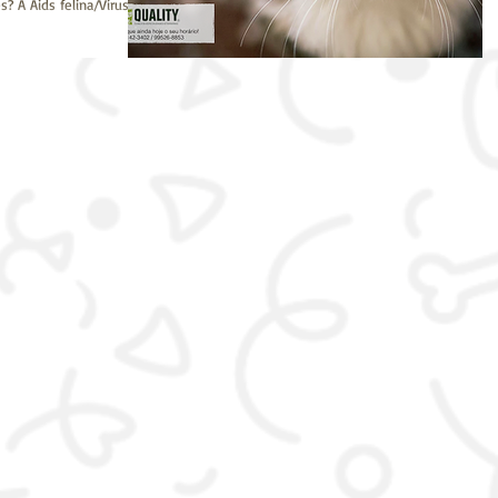
? A Aids felina/Vírus da