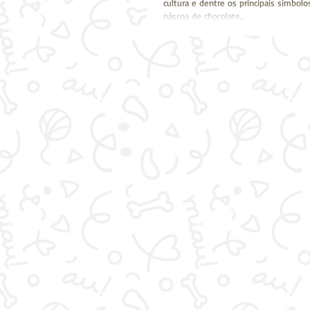
cultura e dentre os principais símbol
páscoa de chocolate...