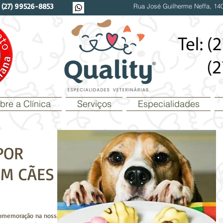
/
(27) 99526-8853
Rua José Guilherme Neffa, 140
bre a Clínica
Serviços
Especialidades
POR
M CÃES E
comemoração na nossa