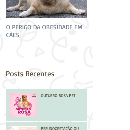
O PERIGO DA OBESIDADE EM
CUIDADO! NEM 
CÃES
VACINAS SÃO IG
Posts Recentes
OUTUBRO ROSA PET
PSEUDOGESTAÇÃO OU