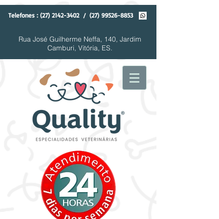
Telefones :
(27) 2142-3402
/
(27) 99526-8853
Rua José Guilherme Neffa, 140, Jardim
Camburi, Vitória, ES.