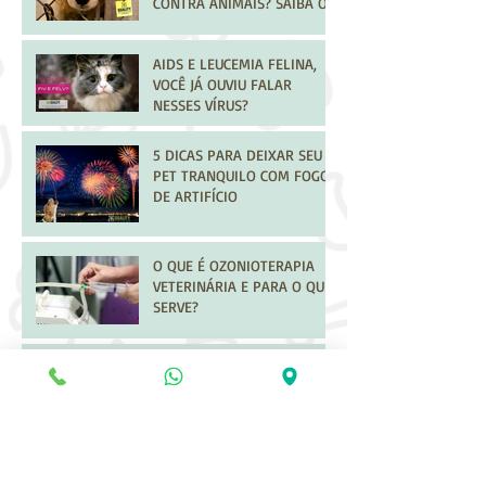
CONTRA ANIMAIS? SAIBA O
QUE FAZER
AIDS E LEUCEMIA FELINA,
VOCÊ JÁ OUVIU FALAR
NESSES VÍRUS?
5 DICAS PARA DEIXAR SEU
PET TRANQUILO COM FOGOS
DE ARTIFÍCIO
O QUE É OZONIOTERAPIA
VETERINÁRIA E PARA O QUE
SERVE?
OS CARRAPATOS ESTÃO
CHEGANDO, SAIBA COMO
PREVENIR O SEU PET
Arquivo